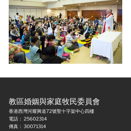
教區婚姻與家庭牧民委員會
香港西灣河耀興道72號聖十字架中心四樓
電話： 25602314
傳真： 30071314