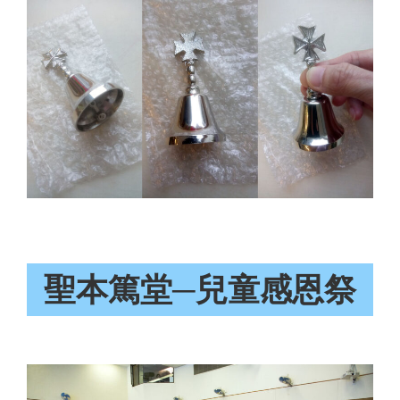
聖本篤堂─兒童感恩祭