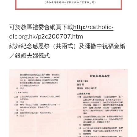
可於教區禮委會網頁下載
http://catholic-
dlc.org.hk/p2c200707.htm
結婚紀念感恩祭（共兩式）及彌撒中祝福金婚
／銀婚夫婦儀式