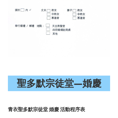
聖多默宗徒堂—婚慶
青衣聖多默宗徒堂 婚慶 活動程序表