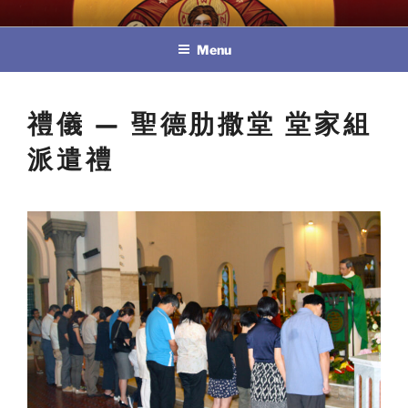
Skip
教區婚姻與家庭牧民委員會
to
Menu
content
禮儀 — 聖德肋撒堂 堂家組
派遣禮