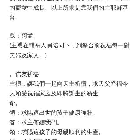
的寵愛中成長。以上所求是靠我們的主耶穌基
督。
眾：阿孟
(主禮在輔禮人員陪同下，到祭台前祝福每一對
夫婦及家人。)
。信友祈禱
主禮：讓我們一起向天主祈禱，求天父降福今
天領受祝福家庭及即將誕生的新生
命。
領：求賜這出世的孩子健康強壯。
答：求主俯聽我們。
領：求賜這孩子的母親順利的生產。