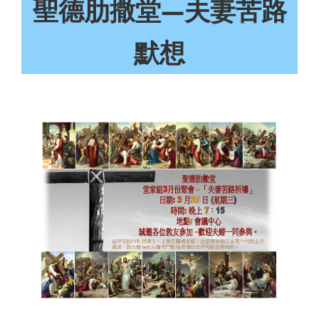
聖德肋撒堂—夫妻苦路
默想