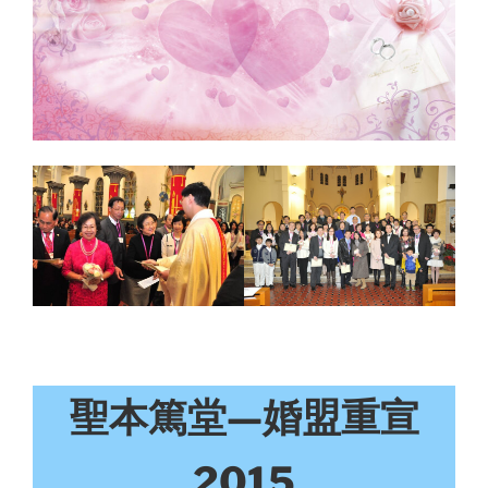
聖本篤堂—婚盟重宣
2015