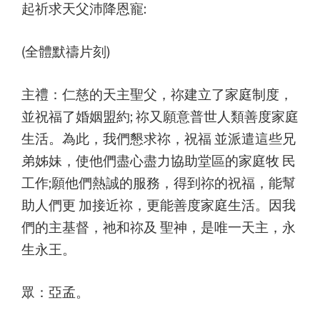
起祈求天父沛降恩寵:
(全體默禱片刻)
主禮：仁慈的天主聖父，祢建立了家庭制度，
並祝福了婚姻盟約; 祢又願意普世人類善度家庭
生活。為此，我們懇求祢，祝福 並派遣這些兄
弟姊妹，使他們盡心盡力協助堂區的家庭牧 民
工作;願他們熱誠的服務，得到祢的祝福，能幫
助人們更 加接近祢，更能善度家庭生活。因我
們的主基督，祂和祢及 聖神，是唯一天主，永
生永王。
眾：亞孟。