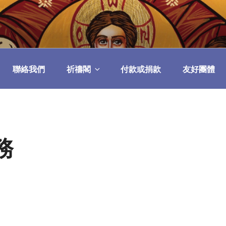
民委員會
聯絡我們
祈禱閣
付款或捐款
友好團體
務