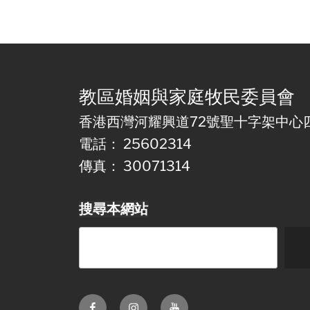
教區婚姻與家庭牧民委員會
香港西灣河耀興道72號聖十字架中心
電話： 25602314
傳真： 30071314
搜尋本網站
Facebook
Instagram
Youtube